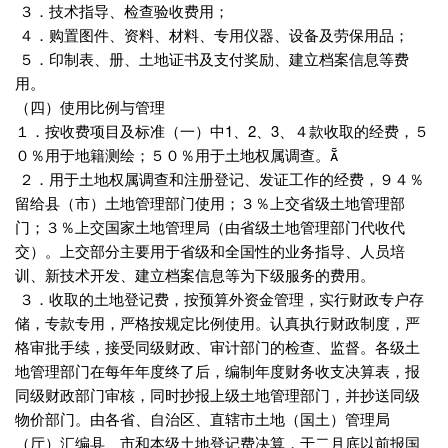
３．技术指导、检查验收费用；
４．购置图件、资料、材料、专用仪器、设备及劳保用品；
５．印制表、册、土地证书及支付奖励、建立档案信息等费
用。
（四）使用比例与管理
１．按收费项目及标准（一）中1、2、3、４款收取的经费，５
０％用于地籍测绘；５０％用于土地权属调查。
２．用于土地权属调查和注册登记、发证工作的经费，９４％
留给县（市）土地管理部门使用；３％上交省级土地管理部
门；３％上交国家土地管理局（由省级土地管理部门代收代
交）。上交部分主要用于省级和全国性的业务指导、人员培
训、新技术开发、建立档案信息等为下级服务的费用。
３．收取的土地登记费，按预算外资金管理，实行财政专户存
储，专款专用，严格按规定比例使用。认真执行财政制度，严
格审批手续，接受同级财政、审计部门的检查、监督。各级土
地管理部门在每年年度终了后，编制年度财务收支决算表，报
同级财政部门审核，同时抄报上级土地管理部门，并抄送同级
物价部门。由各省、自治区、直辖市土地（国土）管理局
（厅）汇编县、市和本级土地登记费决算，于二月底以前报国