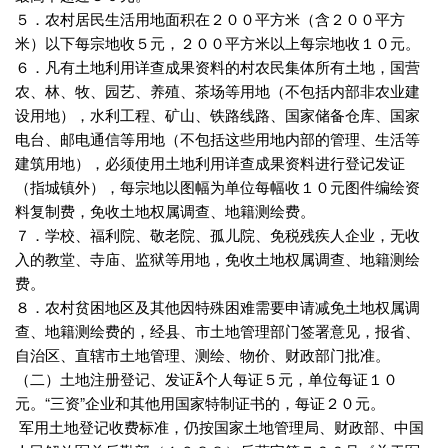
５．农村居民生活用地面积在２００平方米（含２００平方
米）以下每宗地收５元，２００平方米以上每宗地收１０元。
６．凡有土地利用详查成果资料的村农民集体所有土地，国营
农、林、牧、园艺、养殖、茶场等用地（不包括内部非农业建
设用地），水利工程、矿山、铁路线路、国家储备仓库、国家
电台、邮电通信等用地（不包括这些用地内部的管理、生活等
建筑用地），必须使用土地利用详查成果资料进行登记发证
（指城镇外），每宗地以图幅为单位每幅收１０元图件编绘资
料复制费，免收土地权属调查、地籍测绘费。
７．学校、福利院、敬老院、孤儿院、免税残疾人企业，无收
入的教堂、寺庙、监狱等用地，免收土地权属调查、地籍测绘
费。
８．农村贫困地区及其他因特殊困难需要申请减免土地权属调
查、地籍测绘费的，经县、市土地管理部门签署意见，报省、
自治区、直辖市土地管理、测绘、物价、财政部门批准。
（二）土地注册登记、发证个人每证５元，单位每证１０
元。“三资”企业和其他用国家特制证书的，每证２０元。
军用土地登记收费标准，仍按国家土地管理局、财政部、中国